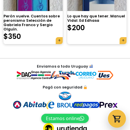
Perón vuelve. Cuentos sobre
Lo que hay que tener. Manuel
peronismo Selección de
Vidal. Ed Edhasa
Gabriela Franco y Sergio
$
200
Olguín.
Tu carrito está vacío.
$
350
Agregá un producto y aparecerá acá
automáticamente.
Navegación
Enviamos a todo Uruguay
de
entradas
Pagá con seguridad
Estamos online