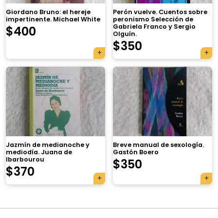
Giordano Bruno: el hereje
Perón vuelve. Cuentos sobre
impertinente. Michael White
peronismo Selección de
Gabriela Franco y Sergio
$
400
Olguín.
$
350
×
Jazmín de medianoche y
Breve manual de sexología.
mediodía. Juana de
Gastón Boero
Ibarbourou
$
350
Tu carrito está vacío.
$
370
Agregá un producto y aparecerá acá
automáticamente.
Navegación