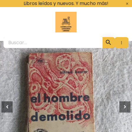
Ir
Libros leídos y nuevos. Y mucho más!
al
contenido
Cambalache Leona