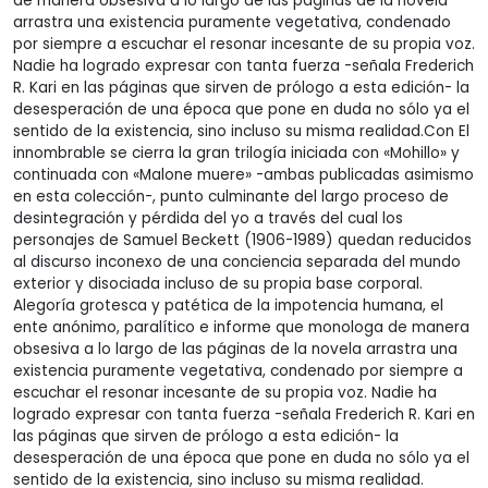
de manera obsesiva a lo largo de las páginas de la novela
arrastra una existencia puramente vegetativa, condenado
por siempre a escuchar el resonar incesante de su propia voz.
Nadie ha logrado expresar con tanta fuerza -señala Frederich
R. Kari en las páginas que sirven de prólogo a esta edición- la
desesperación de una época que pone en duda no sólo ya el
sentido de la existencia, sino incluso su misma realidad.Con El
innombrable se cierra la gran trilogía iniciada con «Mohillo» y
continuada con «Malone muere» -ambas publicadas asimismo
en esta colección-, punto culminante del largo proceso de
desintegración y pérdida del yo a través del cual los
personajes de Samuel Beckett (1906-1989) quedan reducidos
al discurso inconexo de una conciencia separada del mundo
exterior y disociada incluso de su propia base corporal.
Alegoría grotesca y patética de la impotencia humana, el
ente anónimo, paralítico e informe que monologa de manera
obsesiva a lo largo de las páginas de la novela arrastra una
existencia puramente vegetativa, condenado por siempre a
escuchar el resonar incesante de su propia voz. Nadie ha
logrado expresar con tanta fuerza -señala Frederich R. Kari en
las páginas que sirven de prólogo a esta edición- la
desesperación de una época que pone en duda no sólo ya el
sentido de la existencia, sino incluso su misma realidad.