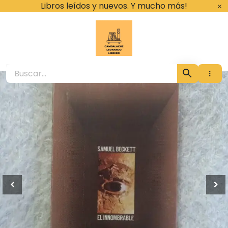
Ir
Libros leídos y nuevos. Y mucho más!
al
contenido
Cambalache Leona