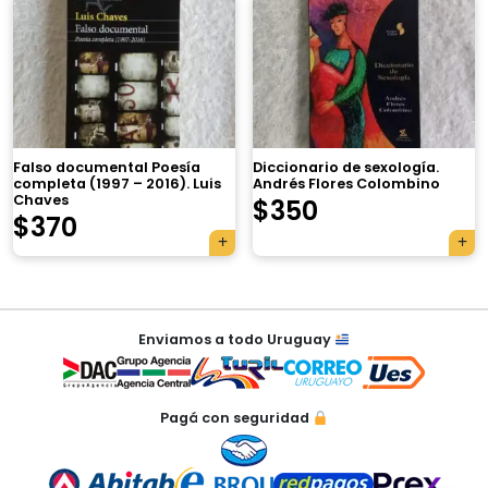
×
Falso documental Poesía
Diccionario de sexología.
completa (1997 – 2016). Luis
Andrés Flores Colombino
Chaves
$
350
Tu carrito está vacío.
$
370
Agregá un producto y aparecerá acá
automáticamente.
Navegación
Enviamos a todo Uruguay
de
entradas
Pagá con seguridad