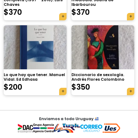
Chaves
Ibarbourou
$
370
$
370
×
Lo que hay que tener. Manuel
Diccionario de sexología.
Vidal. Ed Edhasa
Andrés Flores Colombino
Tu carrito está vacío.
$
200
$
350
Agregá un producto y aparecerá acá
automáticamente.
Navegación
Enviamos a todo Uruguay
de
entradas