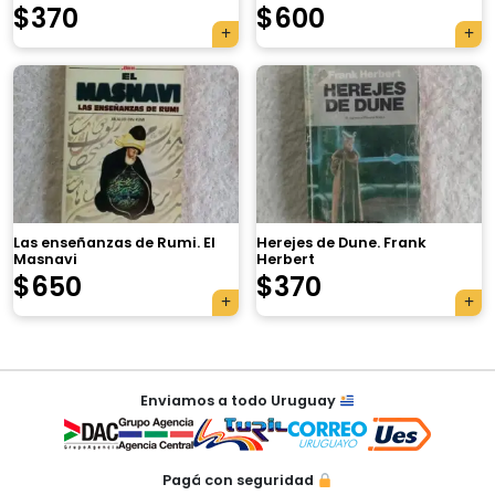
$
370
$
600
×
Las enseñanzas de Rumi. El
Herejes de Dune. Frank
Masnavi
Herbert
$
650
$
370
Tu carrito está vacío.
Agregá un producto y aparecerá acá
Navegación
automáticamente.
Enviamos a todo Uruguay
de
entradas
Pagá con seguridad