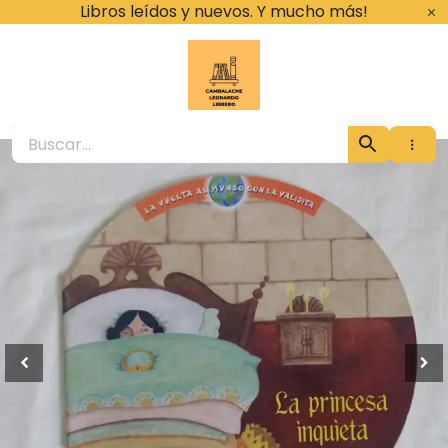
Ir
Libros leídos y nuevos. Y mucho más!
al
contenido
Cambalache Leona