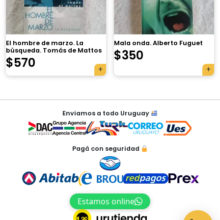
×
El hombre de marzo. La
Mala onda. Alberto Fuguet
búsqueda. Tomás de Mattos
$
350
$
570
Tu carrito está vacío.
Agregá un producto y aparecerá acá
Navegación
automáticamente.
Enviamos a todo Uruguay
de
entradas
Pagá con seguridad
Estamos online