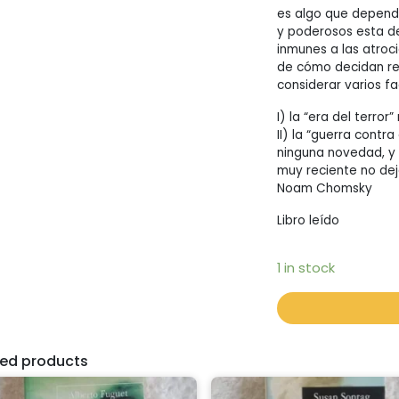
es algo que depende
y poderosos esta d
inmunes a las atroci
de cómo decidan rea
considerar varios fa
I) la “era del terror
II) la “guerra contra
ninguna novedad, y
muy reciente no deja
Noam Chomsky
Libro leído
1 in stock
ted products