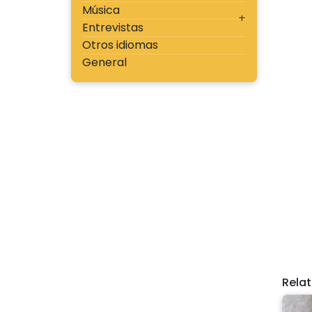
Música
Entrevistas
Otros idiomas
General
Rela