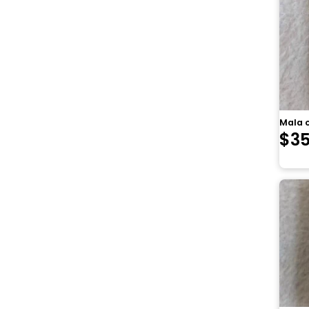
Mala 
$
3