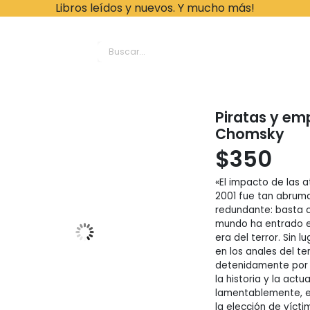
Libros leídos y nuevos. Y mucho más!
ache Leonardo Librer
Piratas y e
Chomsky
$
350
«El impacto de las a
2001 fue tan abruma
redundante: basta c
mundo ha entrado en
era del terror. Sin 
en los anales del t
detenidamente por q
la historia y la act
lamentablemente, en
la elección de víct