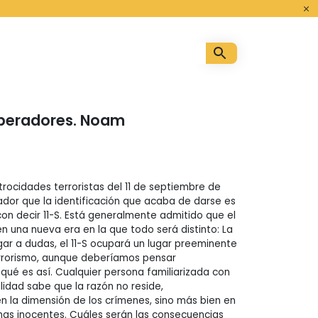
o
mperadores. Noam
trocidades terroristas del 11 de septiembre de
dor que la identificación que acaba de darse es
on decir 11-S. Está generalmente admitido que el
 una nueva era en la que todo será distinto: La
lugar a dudas, el 11-S ocupará un lugar preeminente
errorismo, aunque deberíamos pensar
ué es así. Cualquier persona familiarizada con
ualidad sabe que la razón no reside,
 la dimensión de los crímenes, sino más bien en
imas inocentes. Cuáles serán las consecuencias