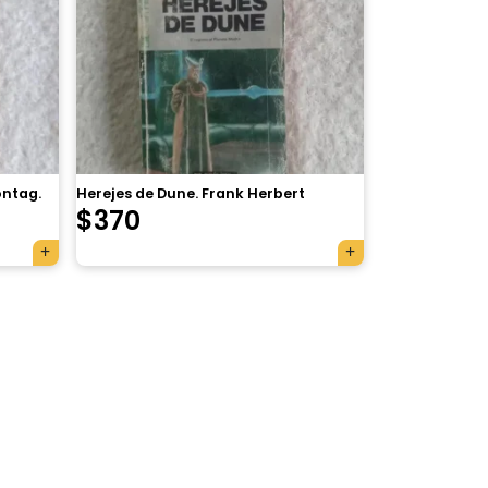
ontag.
Herejes de Dune. Frank Herbert
$
370
×
Tu carrito está vacío.
Agregá un producto y aparecerá acá