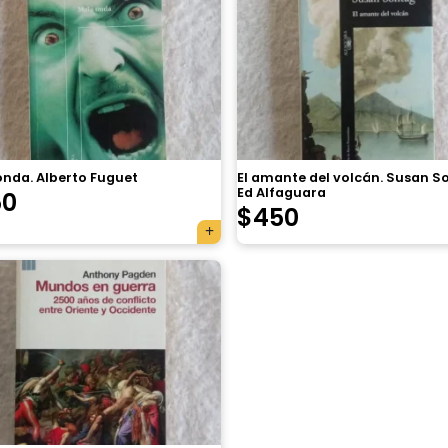
onda. Alberto Fuguet
El amante del volcán. Susan S
Ed Alfaguara
50
$
450