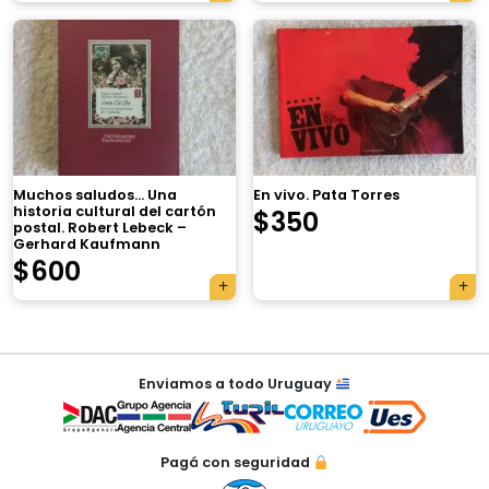
×
Muchos saludos… Una
En vivo. Pata Torres
historia cultural del cartón
$
350
postal. Robert Lebeck –
Gerhard Kaufmann
$
600
Tu carrito está vacío.
Agregá un producto y aparecerá acá
Navegación
automáticamente.
Enviamos a todo Uruguay
de
entradas
Pagá con seguridad