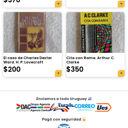
×
El caso de Charles Dexter
Cita con Rama. Arthur C.
Ward. H. P. Lovecraft
Clarke
$
200
$
350
Tu carrito está vacío.
Agregá un producto y aparecerá acá
Navegación
automáticamente.
Enviamos a todo Uruguay
de
entradas
Pagá con seguridad