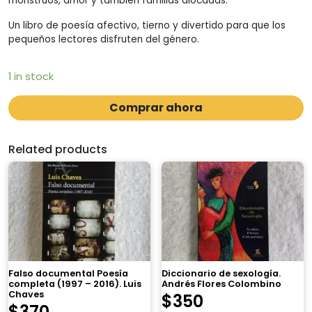
monstruos, amor y también familias alocadas.
Un libro de poesía afectivo, tier­no y divertido para que los
pequeños lectores disfruten del género.
1 in stock
Comprar ahora
Related products
Falso documental Poesía
Diccionario de sexología.
completa (1997 – 2016). Luis
Andrés Flores Colombino
Chaves
$
350
$
370