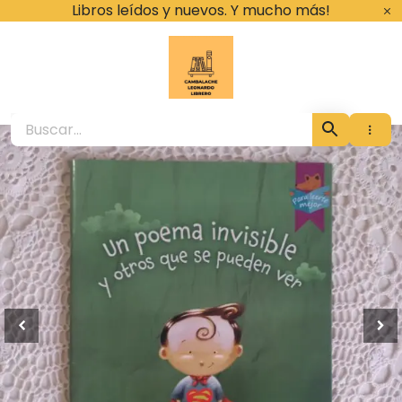
Ir
Libros leídos y nuevos. Y mucho más!
al
contenido
Cambalache Leona