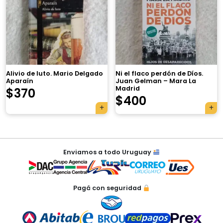
×
Alivio de luto. Mario Delgado
Ni el flaco perdón de Díos.
Aparaín
Juan Gelman – Mara La
Madrid
$
370
$
400
Tu carrito está vacío.
Agregá un producto y aparecerá acá
Navegación
automáticamente.
Enviamos a todo Uruguay
de
entradas
Pagá con seguridad