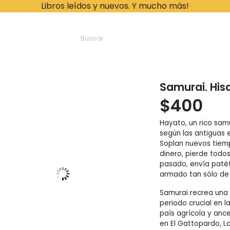
Libros leídos y nuevos. Y mucho más!
ache Leonardo Librer
Samurai. Hi
$
400
Hayato, un rico sam
según las antiguas 
Soplan nuevos tiemp
dinero, pierde todos
pasado, envía paté
armado tan sólo de
Samurai recrea una 
periodo crucial en l
país agrícola y anc
en El Gattopardo, 