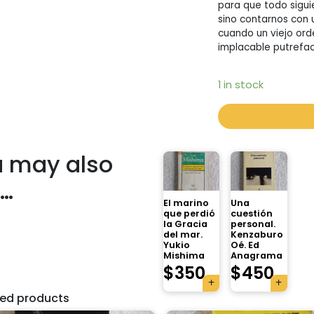
para que todo sigui
sino contarnos con 
cuando un viejo orde
implacable putrefa
1 in stock
 may also
e…
El marino
Una
que perdió
cuestión
la Gracia
personal.
del mar.
Kenzaburo
Yukio
Oé. Ed
Mishima
Anagrama
$
350
$
450
ted products