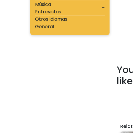
Música
Entrevistas
Otros idiomas
General
You
lik
Rela