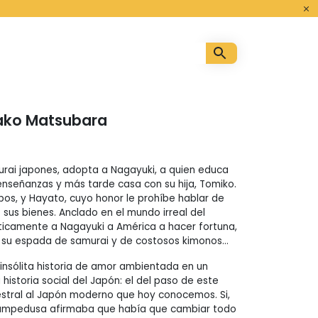
o
sako Matsubara
urai japones, adopta a Nagayuki, a quien educa
enseñanzas y más tarde casa con su hija, Tomiko.
os, y Hayato, cuyo honor le prohíbe hablar de
 sus bienes. Anclado en el mundo irreal del
ticamente a Nagayuki a América a hacer fortuna,
 su espada de samurai y de costosos kimonos…
insólita historia de amor ambientada en un
a historia social del Japón: el del paso de este
estral al Japón moderno que hoy conocemos. Si,
Lampedusa afirmaba que había que cambiar todo